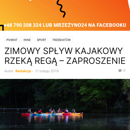
POWIAT
INNE
SPORT
TRZEBIATÓW
ZIMOWY SPŁYW KAJAKOWY
RZEKĄ REGĄ – ZAPROSZENIE
0
Autor:
Redakcja
-
11 lutego 2019