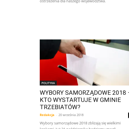
ostrzeżenia dla naszego województwa.
POLITYKA
WYBORY SAMORZĄDOWE 2018 
KTO WYSTARTUJE W GMINIE
TRZEBIATÓW?
Redakcja
-
20 września 2018
Wybory samorządowe 2018 zbliżają się wielkimi