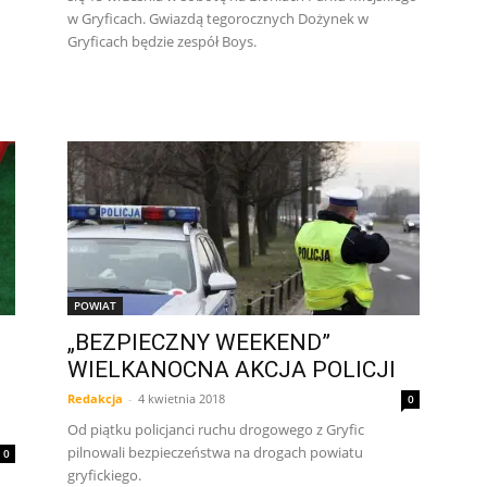
w Gryficach. Gwiazdą tegorocznych Dożynek w
Gryficach będzie zespół Boys.
POWIAT
„BEZPIECZNY WEEKEND”
WIELKANOCNA AKCJA POLICJI
Redakcja
-
4 kwietnia 2018
0
Od piątku policjanci ruchu drogowego z Gryfic
pilnowali bezpieczeństwa na drogach powiatu
0
gryfickiego.