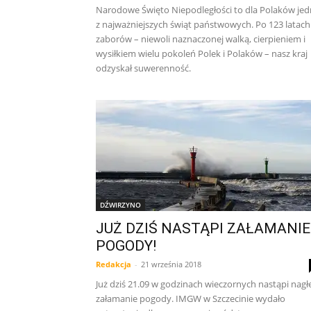
Narodowe Święto Niepodległości to dla Polaków je
z najważniejszych świąt państwowych. Po 123 latach
zaborów – niewoli naznaczonej walką, cierpieniem i
wysiłkiem wielu pokoleń Polek i Polaków – nasz kraj
odzyskał suwerenność.
DŹWIRZYNO
JUŻ DZIŚ NASTĄPI ZAŁAMANIE
POGODY!
Redakcja
-
21 września 2018
Już dziś 21.09 w godzinach wieczornych nastąpi nagł
załamanie pogody. IMGW w Szczecinie wydało