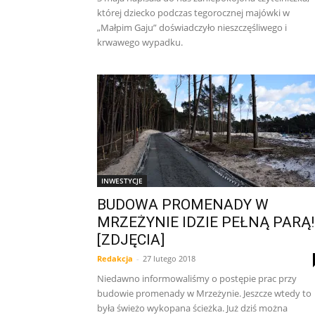
której dziecko podczas tegorocznej majówki w
„Małpim Gaju” doświadczyło nieszczęśliwego i
krwawego wypadku.
INWESTYCJE
BUDOWA PROMENADY W
MRZEŻYNIE IDZIE PEŁNĄ PARĄ!
[ZDJĘCIA]
Redakcja
-
27 lutego 2018
Niedawno informowaliśmy o postępie prac przy
budowie promenady w Mrzeżynie. Jeszcze wtedy to
była świeżo wykopana ścieżka. Już dziś można