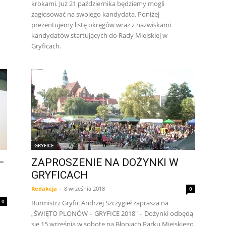
krokami. Już 21 października będziemy mogli
zagłosować na swojego kandydata. Poniżej
prezentujemy listę okręgów wraz z nazwiskami
kandydatów startujących do Rady Miejskiej w
Gryficach.
GRYFICE
–
ZAPROSZENIE NA DOŻYNKI W
GRYFICACH
Redakcja
-
8 września 2018
0
0
Burmistrz Gryfic Andrzej Szczygieł zaprasza na
„ŚWIĘTO PLONÓW – GRYFICE 2018″ – Dożynki odbędą
się 15 września w sobotę na Błoniach Parku Miejskiego