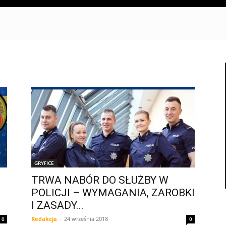
GRYFICE
TRWA NABÓR DO SŁUŻBY W
POLICJI – WYMAGANIA, ZAROBKI
I ZASADY...
Redakcja
-
24 września 2018
0
0