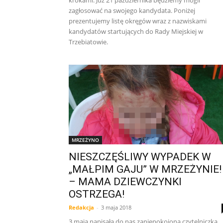
krokami. Już 21 października będziemy mogli
zagłosować na swojego kandydata. Poniżej
prezentujemy listę okręgów wraz z nazwiskami
kandydatów startujących do Rady Miejskiej w
Trzebiatowie.
MRZEŻYNO
NIESZCZĘŚLIWY WYPADEK W
„MAŁPIM GAJU” W MRZEŻYNIE!
– MAMA DZIEWCZYNKI
OSTRZEGA!
Redakcja
-
3 maja 2018
3 maja napisała do nas zaniepokojona czytelniczka,