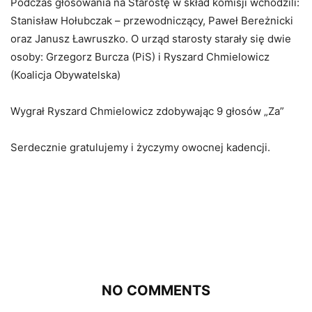
Podczas głosowania na Starostę w skład komisji wchodzili:
Stanisław Hołubczak – przewodniczący, Paweł Bereżnicki
oraz Janusz Ławruszko. O urząd starosty starały się dwie
osoby: Grzegorz Burcza (PiS) i Ryszard Chmielowicz
(Koalicja Obywatelska)
Wygrał Ryszard Chmielowicz zdobywając 9 głosów „Za”
Serdecznie gratulujemy i życzymy owocnej kadencji.
NO COMMENTS