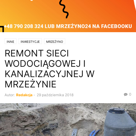
INNE
INWESTYCJE
MRZEŻYNO
REMONT SIECI
WODOCIĄGOWEJ I
KANALIZACYJNEJ W
MRZEŻYNIE
0
Autor:
Redakcja
-
29 października 2018