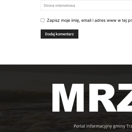
Zapisz moje imię, email i adres www w tej p
Portal informacyjny gminy Tr