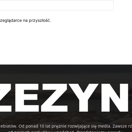
rzeglądarce na przyszłość.
zebiatów. Od ponad 10 lat prężnie rozwijające się media. Zawsze rz