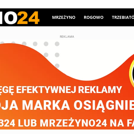
Mrzeżyno24
MRZEŻYNO
ROGOWO
TRZEBIAT
REKLAMA