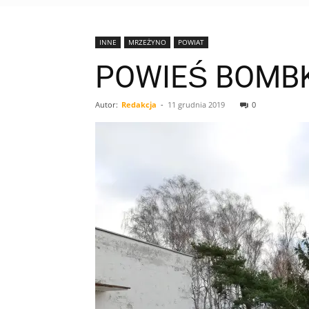
INNE
MRZEŻYNO
POWIAT
POWIEŚ BOMBK
Autor:
Redakcja
-
11 grudnia 2019
0