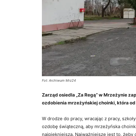
Fot: Archiwum Mrz24
Zarząd osiedla „Za Regą” w Mrzeżynie z
ozdobienia mrzeżyńskiej choinki, która od 
W drodze do pracy, wracając z pracy, szkoł
ozdobę świąteczną, aby mrzeżyńska choinka 
najpiękniejsza. Najważniejsze jest to, żeby 