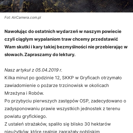
Fot: AirCamera.com.pl
Nawołując do ostatnich wydarzeń w naszym powiecie
czyli ciągłym wypalaniom traw chcemy przedstawić
Wam skutki i kary takiej bezmyślności nie przebierając w
słowach. Zapraszamy do lektury.
Nasz artykuł z 05.04.2019 r.
Kilka minut po godzinie 12, SKKP w Gryficach otrzymało
zawiadomienie o pożarze trzcinowisk w okolicach
Mrzeżyna i Robów.
Po przybyciu pierwszych zastępów OSP, zadecydowano o
zadysponowaniu prawie wszystkich jednostek z terenu
powiatu gryfickiego.
Z ustaleń strażaków, spaliło się blisko 30 hektarów
nieużytków, które realnie zagrażały pobliskim