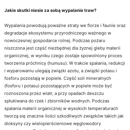
Jakie skutki niesie za sobą wypalanie traw?
Wypalania powodują poważne straty we florze i faunie oraz
degradacje ekosystemu przyrodniczego ważnego w
nowoczesnej gospodarce rolnej. Podczas pożaru
niszczona jest część niezbędnej dla żyznej gleby materii
organicznej, w wyniku czego zostaje spowolniony proces
tworzenia próchnicy (humusu). W trakcie spalania, redukcji
i wyparowaniu ulegają związki azotu, a związki potasu i
fosforu pozostają w popiele. Część soli mineralnych
(fosforu i potasu) pozostających w popiele może być
roznoszona przez wiatr, a przy opadach deszczu
spłukiwana do rzek i zbiorników wodnych. Podczas
spalania materii organicznej w wysokich temperaturach
tworzą się znaczne ilości szkodliwych związków takich jak
dioksyny czy wielopierścieniowe węglowodory