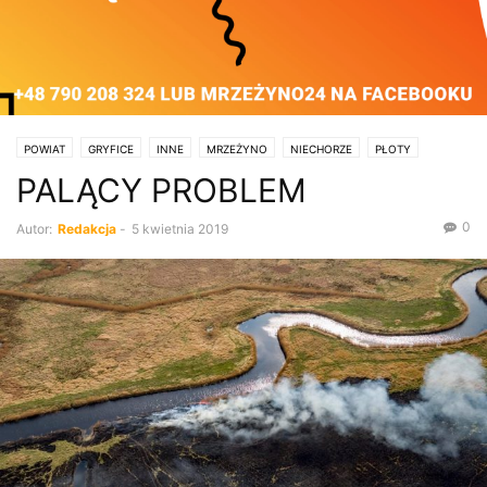
POWIAT
GRYFICE
INNE
MRZEŻYNO
NIECHORZE
PŁOTY
PALĄCY PROBLEM
POGORZELICA
REWAL
TRZEBIATÓW
0
Autor:
Redakcja
-
5 kwietnia 2019