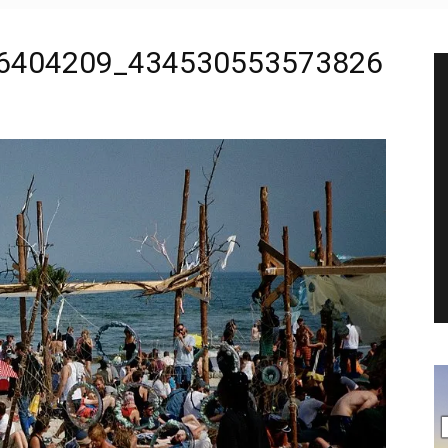
6404209_434530553573826