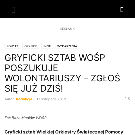
-REKLAMA-
POWIAT
GRYFICE
INNE
WYDARZENIA
GRYFICKI SZTAB WOŚP
POSZUKUJE
WOLONTARIUSZY – ZGŁOŚ
SIĘ JUŻ DZIŚ!
0
Autor:
Redakcja
-
17 listopada 2019
Fot: Baza Mediów WOŚP
Gryficki sztab Wielkiej Orkiestry Świątecznej Pomocy