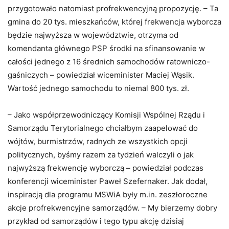
przygotowało natomiast profrekwencyjną propozycję. – Ta
gmina do 20 tys. mieszkańców, której frekwencja wyborcza
będzie najwyższa w województwie, otrzyma od
komendanta głównego PSP środki na sfinansowanie w
całości jednego z 16 średnich samochodów ratowniczo-
gaśniczych – powiedział wiceminister Maciej Wąsik.
Wartość jednego samochodu to niemal 800 tys. zł.
– Jako współprzewodniczący Komisji Wspólnej Rządu i
Samorządu Terytorialnego chciałbym zaapelować do
wójtów, burmistrzów, radnych ze wszystkich opcji
politycznych, byśmy razem za tydzień walczyli o jak
najwyższą frekwencję wyborczą – powiedział podczas
konferencji wiceminister Paweł Szefernaker. Jak dodał,
inspiracją dla programu MSWiA były m.in. zeszłoroczne
akcje profrekwencyjne samorządów. – My bierzemy dobry
przykład od samorządów i tego typu akcję dzisiaj