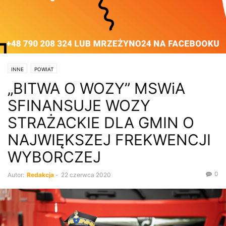
INNE
POWIAT
„BITWA O WOZY” MSWiA
SFINANSUJE WOZY
STRAŻACKIE DLA GMIN O
NAJWIĘKSZEJ FREKWENCJI
WYBORCZEJ
0
Autor:
Redakcja
-
22 czerwca 2020