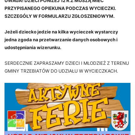
UWAGA! DZIECI PONIŻEJ 12 R.Ż MUSZĄ MIEĆ
PRZYPISANEGO OPIEKUNA PODCZAS WYCIECZKI.
SZCZEGÓŁY W FORMULARZU ZGŁOSZENIOWYM.
Jeżeli dziecko jedzie na kilka wycieczek wystarczy
jedna zgoda na przetwarzanie danych osobowych i
udostępniania wizerunku.
SERDECZNIE ZAPRASZAMY DZIECI I MŁODZIEŻ Z TERENU
GMINY TRZEBIATÓW DO UDZIAŁU W WYCIECZKACH.