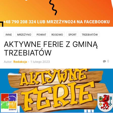
INNE
MRZEŻYNO
POWIAT
ROGOWO
SPORT
TRZEBIATÓW
AKTYWNE FERIE Z GMINĄ
WYDARZENIA
TRZEBIATÓW
0
Autor:
Redakcja
-
1 lutego 2023