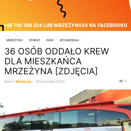
MRZEŻYNO
POWIAT
INNE
WYDARZENIA
36 OSÓB ODDAŁO KREW
DLA MIESZKAŃCA
MRZEŻYNA [ZDJĘCIA]
0
Autor:
Redakcja
-
29 września 2020