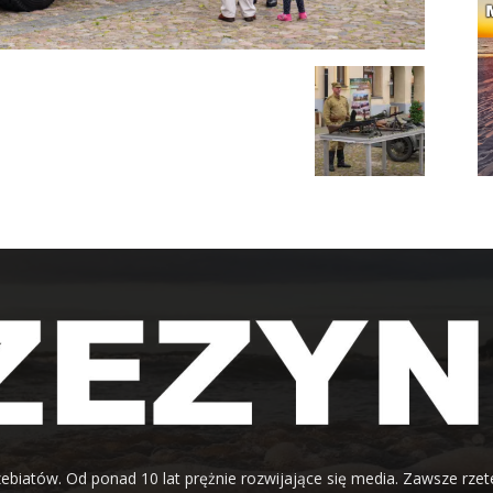
ebiatów. Od ponad 10 lat prężnie rozwijające się media. Zawsze rzet