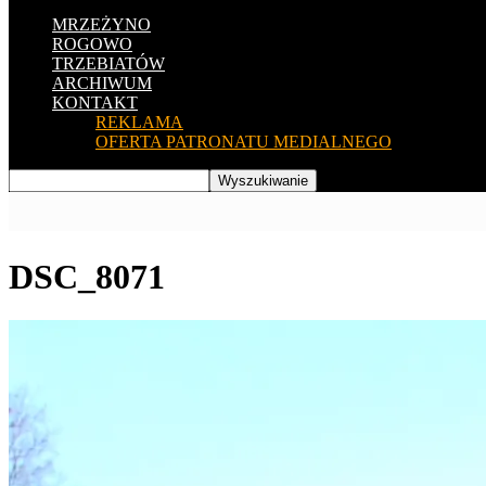
MRZEŻYNO
ROGOWO
TRZEBIATÓW
ARCHIWUM
KONTAKT
REKLAMA
OFERTA PATRONATU MEDIALNEGO
DSC_8071