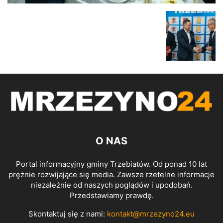
O NAS
Portal informacyjny gminy Trzebiatów. Od ponad 10 lat
prężnie rozwijające się media. Zawsze rzetelne informacje
niezależnie od naszych poglądów i upodobań.
Przedstawiamy prawdę.
Skontaktuj się z nami:
kontakt@mrzezyno24.eu