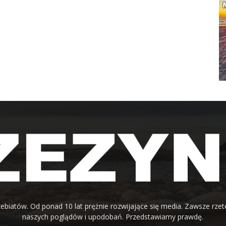
ebiatów. Od ponad 10 lat prężnie rozwijające się media. Zawsze rzet
naszych poglądów i upodobań. Przedstawiamy prawdę.