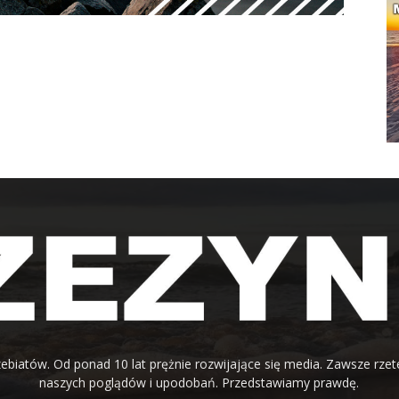
ebiatów. Od ponad 10 lat prężnie rozwijające się media. Zawsze rzet
naszych poglądów i upodobań. Przedstawiamy prawdę.