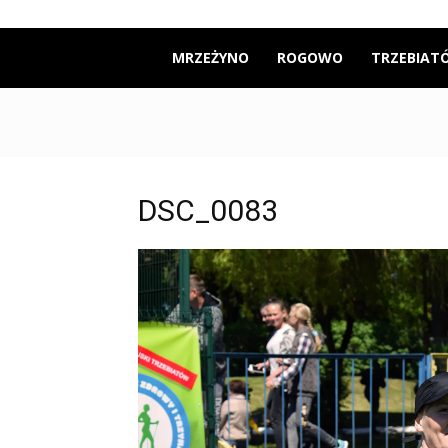
Mrzeżyno24
MRZEŻYNO
ROGOWO
TRZEBIAT
DSC_0083