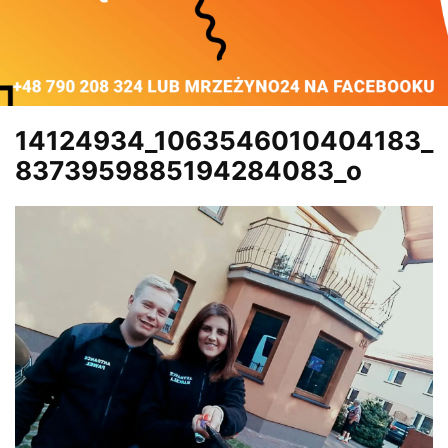
14124934_1063546010404183_
8373959885194284083_o