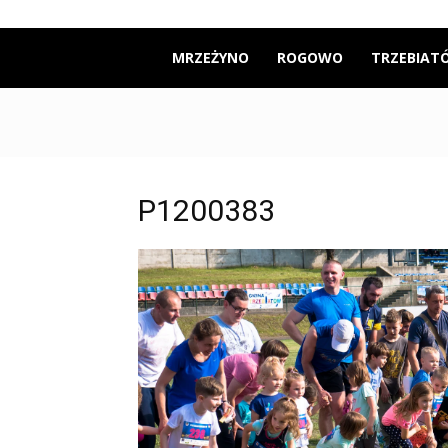
Mrzeżyno24
MRZEŻYNO
ROGOWO
TRZEBIAT
P1200383