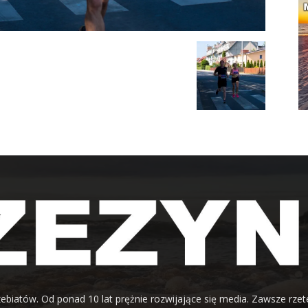
ebiatów. Od ponad 10 lat prężnie rozwijające się media. Zawsze rzet